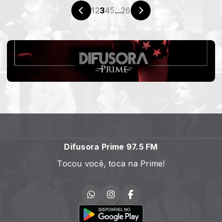
1
2
3
4
5
...
26
Difusora Prime 97.5 FM
Tocou você, toca na Prime!