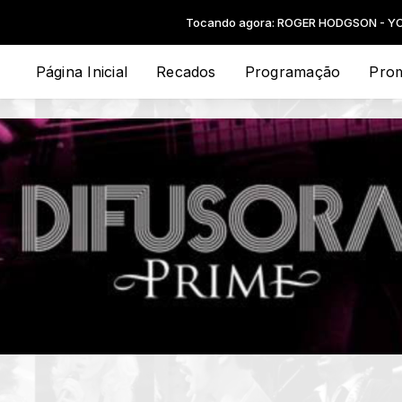
Tocando agora: ROGER HODGSON - YOU MAKE M
Página Inicial
Recados
Programação
Pro