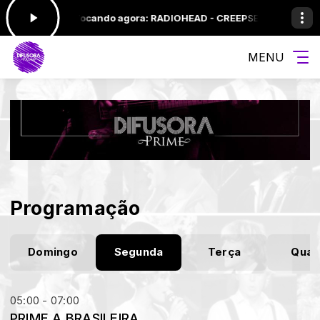
0 às 23:59 -
Tocando agora: RADIOHEAD - CREEP
SEQUENCIA PRIME E
MENU
Programação
Domingo
Segunda
Terça
Quar
05:00 - 07:00
PRIME A BRASILEIRA