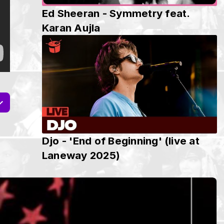
Ed Sheeran - Symmetry feat.
Karan Aujla
Djo - 'End of Beginning' (live at
Laneway 2025)