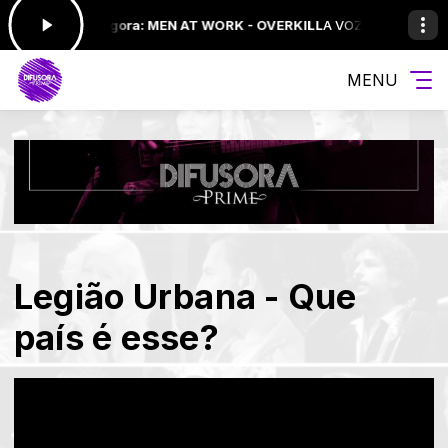
ocando agora: MEN AT WORK - OVERKILL
A VOZ DO BRASIL das 19:00
MENU
Legião Urbana - Que
país é esse?