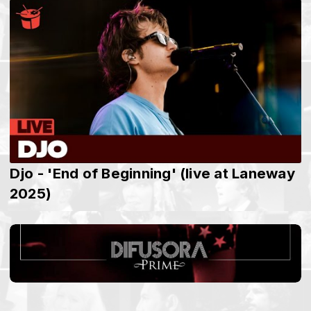
Djo - 'End of Beginning' (live at Laneway
2025)