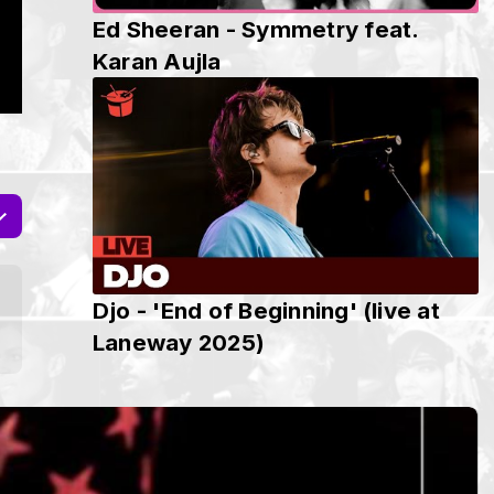
Ed Sheeran - Symmetry feat.
Karan Aujla
Djo - 'End of Beginning' (live at
Laneway 2025)