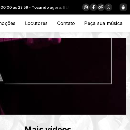
Tocando agora: BLUE OYSTER CULT - (DON'T FEAR) THE REAPER
moções
Locutores
Contato
Peça sua música
Mais vídeos