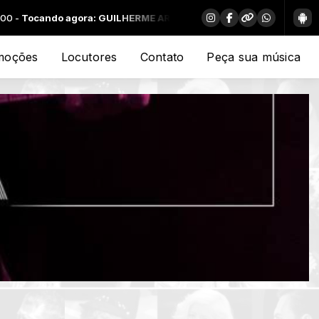
gora: GUILHERME ARANTES - CHEIA DE CHARME
moções
Locutores
Contato
Peça sua música