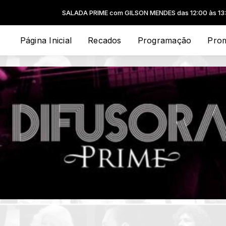
SALADA PRIME com GILSON MENDES das 12:00 às 13:00 -
Tocando a
Página Inicial
Recados
Programação
Pro