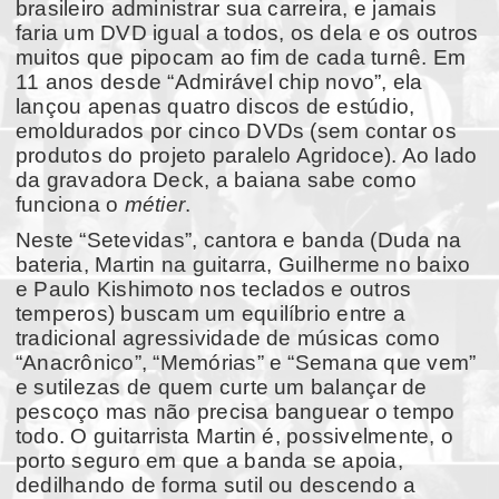
brasileiro administrar sua carreira, e jamais
faria um DVD igual a todos, os dela e os outros
muitos que pipocam ao fim de cada turnê. Em
11 anos desde “Admirável chip novo”, ela
lançou apenas quatro discos de estúdio,
emoldurados por cinco DVDs (sem contar os
produtos do projeto paralelo Agridoce). Ao lado
da gravadora Deck, a baiana sabe como
funciona o
métier
.
Neste “Setevidas”, cantora e banda (Duda na
bateria, Martin na guitarra, Guilherme no baixo
e Paulo Kishimoto nos teclados e outros
temperos) buscam um equilíbrio entre a
tradicional agressividade de músicas como
“Anacrônico”, “Memórias” e “Semana que vem”
e sutilezas de quem curte um balançar de
pescoço mas não precisa banguear o tempo
todo. O guitarrista Martin é, possivelmente, o
porto seguro em que a banda se apoia,
dedilhando de forma sutil ou descendo a