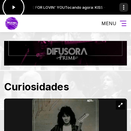
S - I WAS MADE FOR LOVIN' YOU
Tocando agora: KISS - I WAS MADE FOR 
MENU
Curiosidades